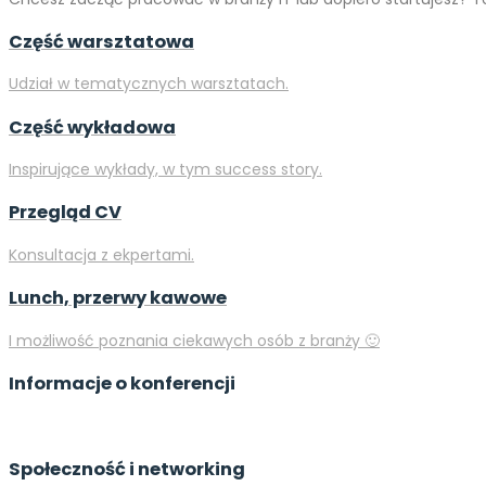
Część warsztatowa
Udział w tematycznych warsztatach.
Część wykładowa
Inspirujące wykłady, w tym success story.
Przegląd CV
Konsultacja z ekpertami.
Lunch, przerwy kawowe
I możliwość poznania ciekawych osób z branży 🙂
Informacje o konferencji
Społeczność i networking